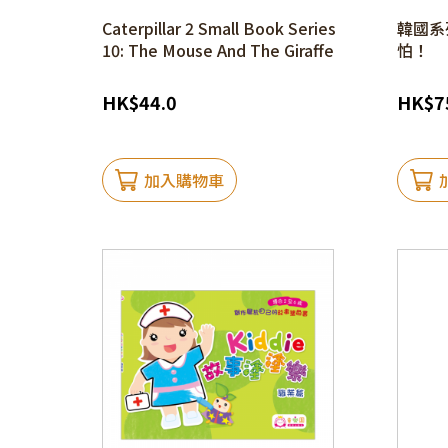
Caterpillar 2 Small Book Series
韓國系
10: The Mouse And The Giraffe
怕！
HK
$
44.0
HK
$
7
加入購物車