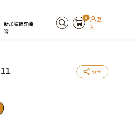
0
登
新加坡補充練
入
習
 11
分享