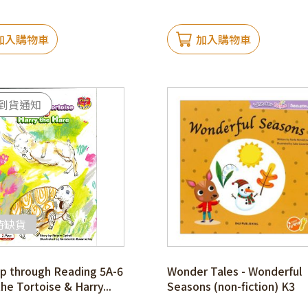
加入購物車
加入購物車
時缺貨
p through Reading 5A-6
Wonder Tales - Wonderful
the Tortoise & Harry...
Seasons (non-fiction) K3