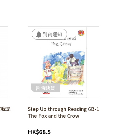
暫時缺貨
道我是
Step Up through Reading 6B-1
The Fox and the Crow
HK
$
68.5