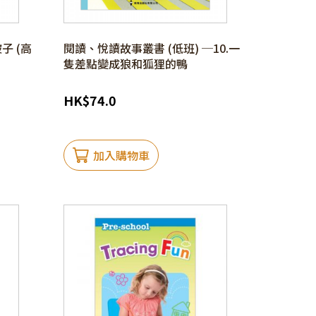
子 (高
閱讀、悅讀故事叢書 (低班) ─10.一
隻差點變成狼和狐狸的鴨
HK
$
74.0
加入購物車