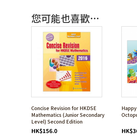
您可能也喜歡…
Concise Revision for HKDSE
Happy
Mathematics (Junior Secondary
Octop
Level) Second Edition
HK
$
156.0
HK
$
3