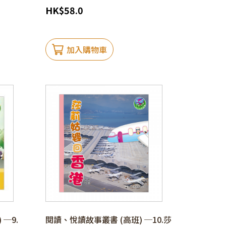
HK
$
58.0
加入購物車
─9.
閱讀、悅讀故事叢書 (高班) ─10.莎