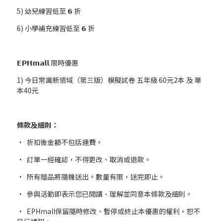
5)
幼兒練習低至 𝟲 折
6)
小學補充練習低至 𝟲 折
𝗘𝗣𝗛𝗺𝗮𝗹𝗹
限時優惠
1)
今日常識新領域（第三版）模擬試卷 五年級 60元2本 及 單
本40元
條款及細則：
•
折扣後金額不包括運費。
•
訂單一經確認，不得更改、取消或退款。
•
所有贈品將隨機送出。數量有限，送完即止。
•
參與活動即表示您已閱讀、理解並同意本條款及細則。
•
EPHmall保留隨時修改、暫停或終止本優惠的權利，恕不