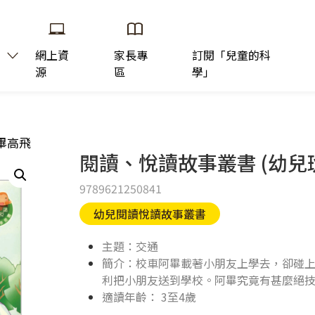
網上資
家長專
訂閱「兒童的科
源
區
學」
阿畢高飛
閱讀、悅讀故事叢書 (幼兒班
9789621250841
幼兒閱讀悅讀故事叢書
主題：交通
簡介：校車阿畢載著小朋友上學去，卻碰
利把小朋友送到學校。阿畢究竟有甚麼絕
適讀年齡： 3至4歲