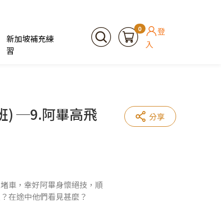
0
登
新加坡補充練
入
習
) ─9.阿畢高飛
分享
上堵車，幸好阿畢身懷絕技，順
技？在途中他們看見甚麼？