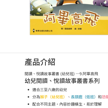
產品介紹
閱讀、悅讀故事叢書 (幼兒班) ─9.阿畢高飛
幼兒閱讀、悅讀故事叢書系列
適合三至六歲的幼兒
分為
猴子（幼兒班）
、
長頸鹿（低班）
和
恐
配合不同主題，內容妙趣橫生，易於理解