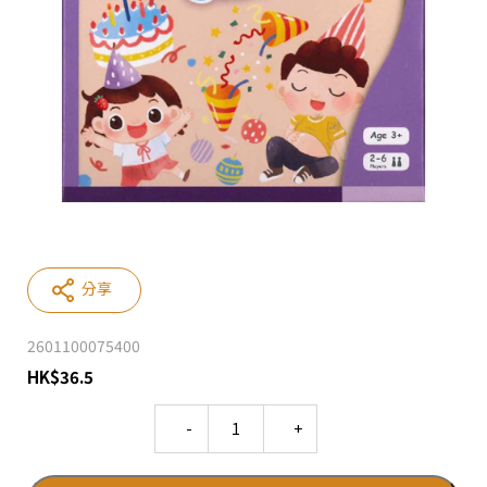
分享
2601100075400
HK
$
36.5
Quantity