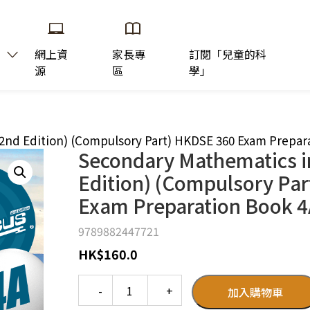
網上資
家長專
訂閱「兒童的科
源
區
學」
2nd Edition) (Compulsory Part) HKDSE 360 Exam Prepar
Secondary Mathematics i
Edition) (Compulsory Pa
Exam Preparation Book 4
9789882447721
HK
$
160.0
Quantity
加入購物車