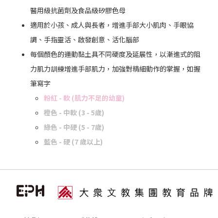
醫用級抗菌劑及食品級矽膠色母
適用於小孩、成人與長者，增進手部大小肌肉、手眼協
調、手指靈活、啟發創意、活化腦部
每個顏色的運動黏土具不同硬度及延展性，以漸進式的阻
力肌力訓練增進手部肌力，加強對精細動作的掌握，如握
筆寫字
粉紅 - 軟 (肌力不足的幼童)
橙色 - 中軟 (3 - 5歲)
綠色 - 中硬 (5 - 7歲)
藍色 - 硬 (7 歲以上)