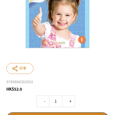
分享
9789888382002
HK
$
52.0
Quantity