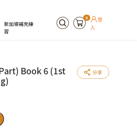
0
登
新加坡補充練
入
習
art) Book 6 (1st
分享
g)