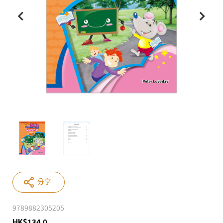
分享
9789882305205
HK
$
134.0