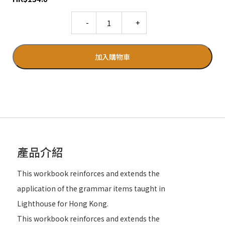
Quantity
加入購物車
產品介紹
This workbook reinforces and extends the
application of the grammar items taught in
Lighthouse for Hong Kong.
This workbook reinforces and extends the