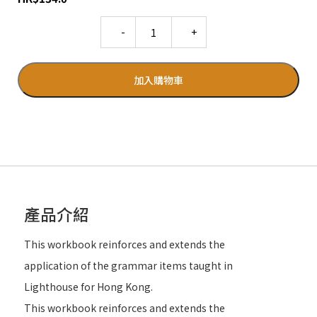
Quantity
加入購物車
產品介紹
This workbook reinforces and extends the
application of the grammar items taught in
Lighthouse for Hong Kong.
This workbook reinforces and extends the