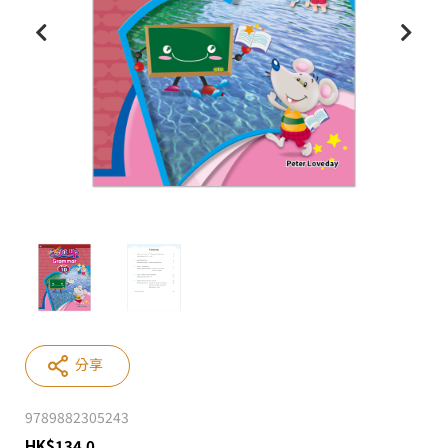
分享
9789882305243
HK
$
134.0