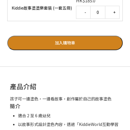
HK
$
185.0
Kiddie故事塗塗樂套裝 (一套五冊)
Quantity
加入購物車
產品介紹
孩子可一邊塗色，一邊看故事，創作屬於自己的故事塗色
簡介
適合 2 至 6 歲幼兒
以故事形式設計塗色內容，透過「KiddieWorld互動學習