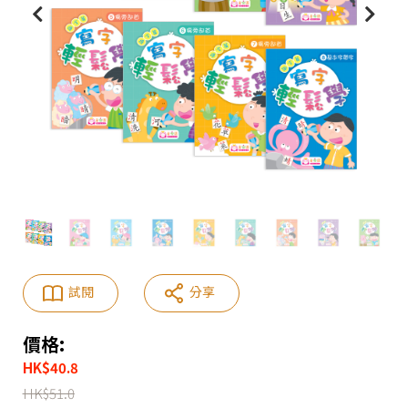
試閱
分享
價格:
HK
$
40.8
HK
$
51.0