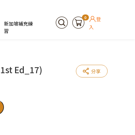
0
登
新加坡補充練
入
習
1st Ed_17)
分享