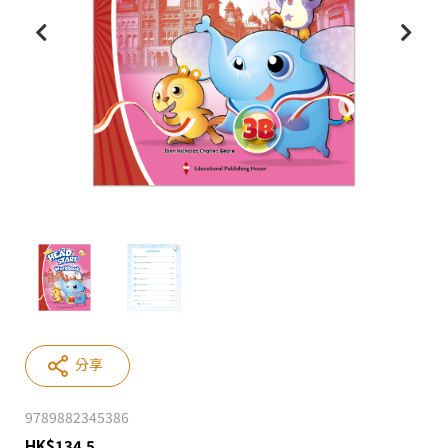
分享
9789882345386
HK
$
134.5