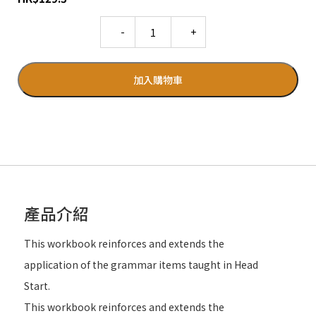
Quantity
加入購物車
產品介紹
This workbook reinforces and extends the
application of the grammar items taught in Head
Start.
This workbook reinforces and extends the