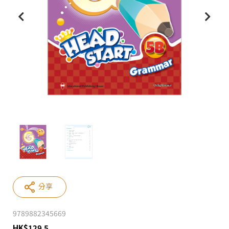
分享
9789882345669
HK
$
129.5