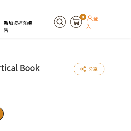
0
登
新加坡補充練
入
習
rtical Book
分享