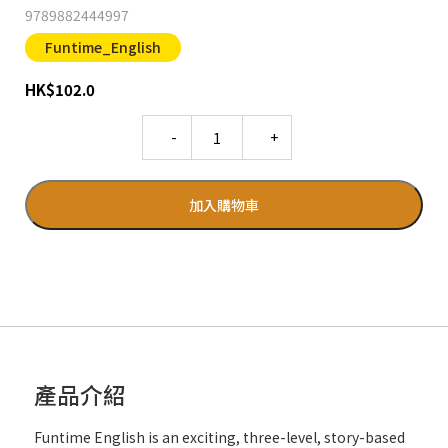
9789882444997
Funtime_English
HK
$
102.0
Quantity
加入購物車
產品介紹
Funtime English is an exciting, three-level, story-based