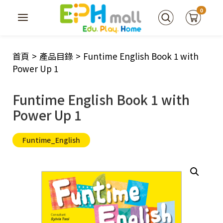
0
首頁
>
產品目錄
>
Funtime English Book 1 with
Power Up 1
Funtime English Book 1 with
Power Up 1
Funtime_English