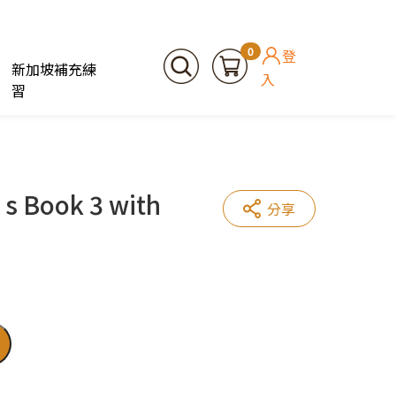
0
登
新加坡補充練
入
習
s Book 3 with
分享