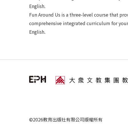
English.
Fun Around Us is a three-level course that pro
comprehensive integrated curriculum for youn
English.
©2026教育出版社有限公司版權所有