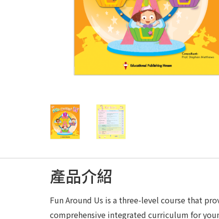
產品介紹
Fun Around Us is a three-level course that pro
comprehensive integrated curriculum for youn