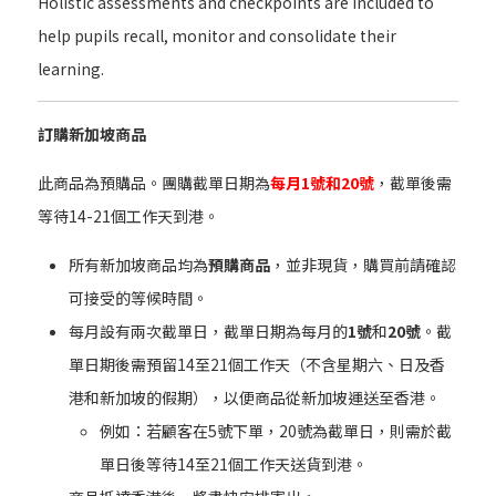
Holistic assessments and checkpoints are included to
help pupils recall, monitor and consolidate their
learning.
訂購新加坡商品
此商品為預購品。團購截單日期為
每月1號和20號
，截單後需
等待14-21個工作天到港。
所有新加坡商品均為
預購商品
，並非現貨，購買前請確認
可接受的等候時間。
每月設有兩次截單日，截單日期為每月的
1號
和
20號
。截
單日期後需預留14至21個工作天（不含星期六、日及香
港和新加坡的假期），以便商品從新加坡運送至香港。
例如：若顧客在5號下單，20號為截單日，則需於截
單日後等待14至21個工作天送貨到港。