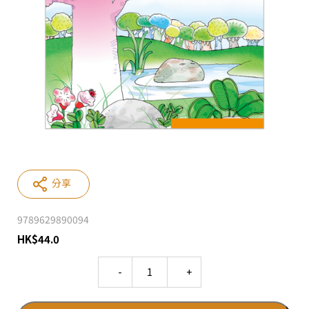
分享
9789629890094
HK
$
44.0
Quantity