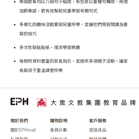
每個故事均以八個句子組成，有些更以重複句構成，既增
加節奏感，更有效幫助兒童學習有關句式
多樣化的趣味活動鞏固兒童所學，並讓他們預習閱讀及書
寫的技巧
多次性黏貼貼紙，增添學習樂趣
每冊附資料豐富的家長指引，並提供多項親子活動，讓家
長與孩子重溫課堂所學
關於我們
購物說明
客戶服務
關於EPHmall
會員計劃
退換貨品
私隱政策
付款方式
聯絡我們