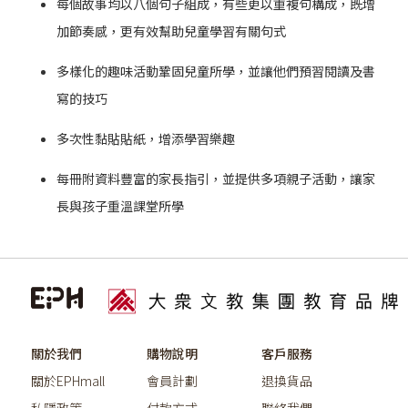
每個故事均以八個句子組成，有些更以重複句構成，既增
加節奏感，更有效幫助兒童學習有關句式
多樣化的趣味活動鞏固兒童所學，並讓他們預習閱讀及書
寫的技巧
多次性黏貼貼紙，增添學習樂趣
每冊附資料豐富的家長指引，並提供多項親子活動，讓家
長與孩子重溫課堂所學
關於我們
購物說明
客戶服務
關於EPHmall
會員計劃
退換貨品
私隱政策
付款方式
聯絡我們