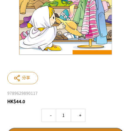
分享
9789629890117
HK
$
44.0
Quantity