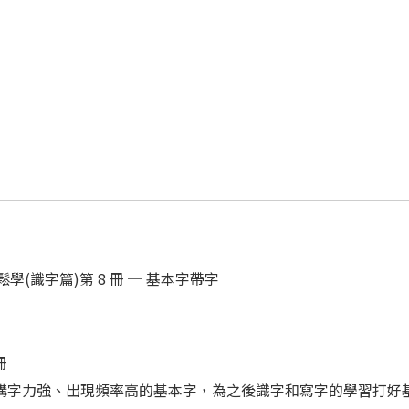
學(識字篇)第 8 冊 ─ 基本字帶字
冊
4 歲，認識構字力強、出現頻率高的基本字，為之後識字和寫字的學習打好