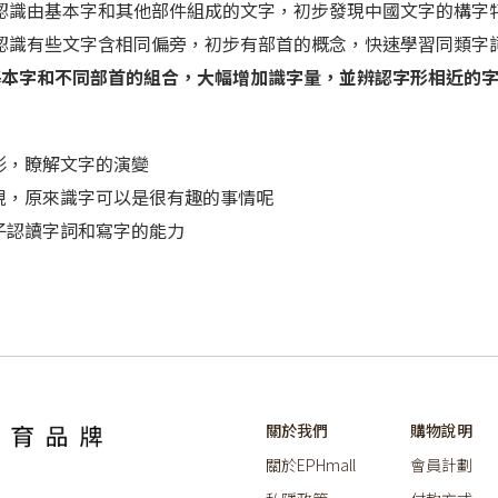
 至 5 歲，認識由基本字和其他部件組成的文字，初步發現中國文字的
至 7 歲，認識有些文字含相同偏旁，初步有部首的概念，快速學習同類字
 歲，藉基本字和不同部首的組合，大幅增加識字量，並辨認字形相近的
形，瞭解文字的演變
現，原來識字可以是很有趣的事情呢
子認讀字詞和寫字的能力
關於我們
購物說明
關於EPHmall
會員計劃