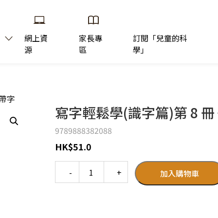
網上資
家長專
訂閱「兒童的科
源
區
學」
字帶字
寫字輕鬆學(識字篇)第 8 冊
9789888382088
HK
$
51.0
Quantity
加入購物車