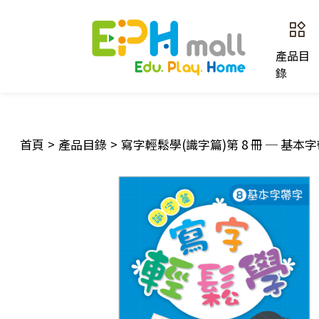
產品目
錄
首頁
>
產品目錄
>
寫字輕鬆學(識字篇)第 8 冊 ─ 基本