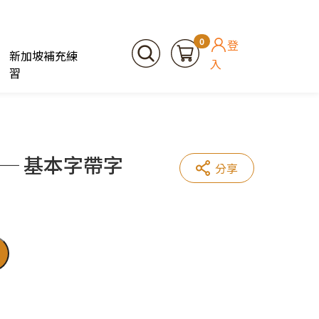
0
登
新加坡補充練
入
習
 ─ 基本字帶字
分享