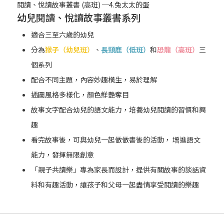
閱讀、悅讀故事叢書 (高班) ─4.兔太太的蛋
幼兒閱讀、悅讀故事叢書系列
適合三至六歲的幼兒
分為
猴子（幼兒班）
、
長頸鹿（低班）
和
恐龍（高班）
三
個系列
配合不同主題，內容妙趣橫生，易於理解
插圖風格多樣化，顏色鮮艷奪目
故事文字配合幼兒的語文能力，培養幼兒閱讀的習慣和興
趣
看完故事後，可與幼兒一起做做書後的活動， 增進語文
能力，發揮無限創意
「親子共讀樂」專為家長而設計，提供有關故事的談話資
料和有趣活動，讓孩子和父母一起盡情享受閱讀的樂趣