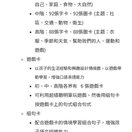
自己、家庭、食物、大自然
)
中階：
92
張字卡、
92
張圖卡
(
主題：社
區、交通、動物、衛生
)
高階：
88
張字卡、
88
張圖卡
(
主題：衣
服、季節和天氣、幫助我們的人、運動和
遊戲
)
遊戲卡
以孩子的生活經驗和興趣設計情境圖，以遊戲帶
動學習，增強口語表達能力
初、中、高階各界有
6
張遊戲卡
可利用
超級聰明筆
玩遊戲，然後用組句卡
按遊戲卡上的句式組合句式
組句卡
配合遊戲卡的情境學習組合句子
，增強孩
子語文組織能力