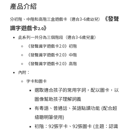
產品介紹
《發聲
分初階、中階和高階三盒遊戲卡（適合3-6歲幼兒）
識字遊戲卡
》
2.0
此系列一共分為三個階段（適合3-6歲兒童）
《發聲識字遊戲卡2.0》初階
《發聲識字遊戲卡2.0》中階
《發聲識字遊戲卡2.0》高階
內附：
字卡和圖卡
選取適合孩子的常用字詞，配以圖卡，以
圖像幫助孩子理解詞義
有
粵語
、
普通話
、
英語
點讀功能
(
配合超
級聰明筆使用)
初階：
92
張字卡、
92
張圖卡
(
主題：認識