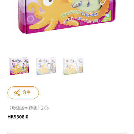
分享
《發聲識字遊戲卡2.0》
HK
$
308.0