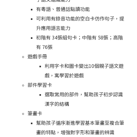
有粵語、普通話點讀功能
可利用
有錄音功能的空白卡
仿作句子，提
升應用語言能力
初階有
34
張組句卡；中階有
58
張；高階
有
76
張
遊戲手冊
利用字卡和圖卡變出10個親子語文遊
戲，寓學習於遊戲
部件學習卡
選取常用的部件，幫助孩子初步認識
漢字的結構
筆畫卡
幫助孩子循序漸進學習基本筆畫至複合筆
畫的特點，增強對字形和筆畫的辨識