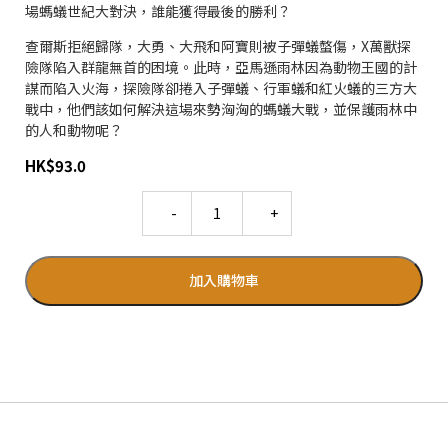
場螞蟻世紀大對決，誰能獲得最後的勝利？
查爾斯拒絕歸隊，大勇、大飛和阿寶則被子彈蟻螫傷，X萬獸探
險隊陷入群龍無首的困境。此時，亞馬遜雨林因為動物王國的計
謀而陷入火海，探險隊卻捲入子彈蟻、行軍蟻和紅火蟻的三方大
戰中，他們該如何解決這場來勢洶洶的螞蟻大戰，並保護雨林中
的人和動物呢？
HK
$
93.0
Quantity
加入購物車