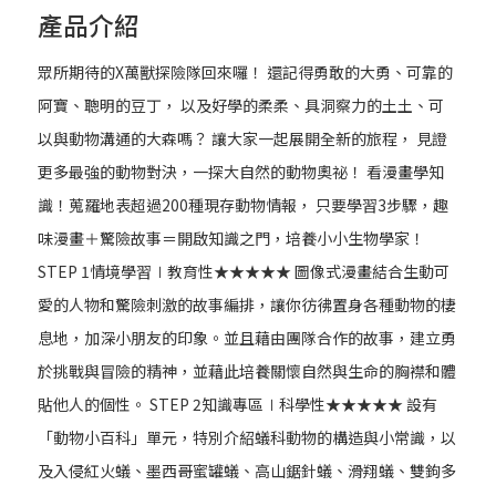
產品介紹
眾所期待的X萬獸探險隊回來囉！ 還記得勇敢的大勇、可靠的
阿寶、聰明的豆丁， 以及好學的柔柔、具洞察力的土土、可
以與動物溝通的大森嗎？ 讓大家一起展開全新的旅程， 見證
更多最強的動物對決，一探大自然的動物奧祕！ 看漫畫學知
識！蒐羅地表超過200種現存動物情報， 只要學習3步驟，趣
味漫畫＋驚險故事＝開啟知識之門，培養小小生物學家！
STEP 1情境學習∣教育性★★★★★ 圖像式漫畫結合生動可
愛的人物和驚險刺激的故事編排，讓你彷彿置身各種動物的棲
息地，加深小朋友的印象。並且藉由團隊合作的故事，建立勇
於挑戰與冒險的精神，並藉此培養關懷自然與生命的胸襟和體
貼他人的個性。 STEP 2知識專區∣科學性★★★★★ 設有
「動物小百科」單元，特別介紹蟻科動物的構造與小常識，以
及入侵紅火蟻、墨西哥蜜罐蟻、高山鋸針蟻、滑翔蟻、雙鉤多