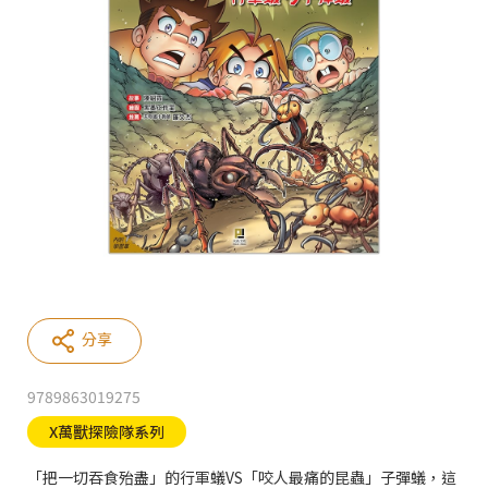
分享
9789863019275
X萬獸探險隊系列
「把一切吞食殆盡」的行軍蟻VS「咬人最痛的昆蟲」子彈蟻，這