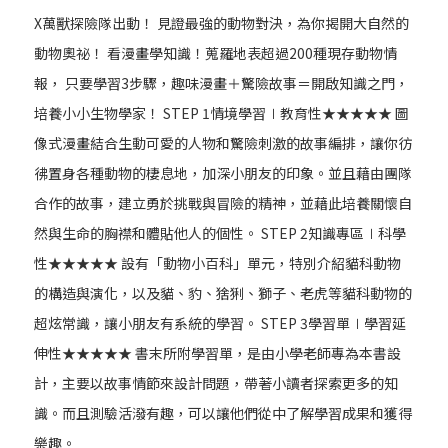
X萬獸探險隊出動！ 見證最強的動物對決，為你揭開大自然的
動物奧祕！ 看漫畫學知識！蒐羅地表超過200種現存動物情
報， 只要學習3步驟，趣味漫畫＋驚險故事＝開啟知識之門，
培養小小生物學家！ STEP 1情境學習∣教育性★★★★★ 圖
像式漫畫結合生動可愛的人物和驚險刺激的故事編排，讓你彷
彿置身各種動物的棲息地，加深小朋友的印象。並且藉由團隊
合作的故事，建立勇於挑戰與冒險的精神，並藉此培養關懷自
然與生命的胸襟和體貼他人的個性。 STEP 2知識專區∣科學
性★★★★★ 設有「動物小百科」單元，特別介紹貓科動物
的構造與演化，以及貓、豹、猞猁、獅子、老虎等貓科動物的
超炫常識，讓小朋友有系統的學習。 STEP 3學習單∣學習延
伸性★★★★★ 書末所附學習單，是由小學老師專為本書設
計，主要以故事情節來設計問題，帶著小讀者探索更多的知
識。而且測驗活潑有趣，可以讓他們從中了解學習成果和獲得
樂趣。