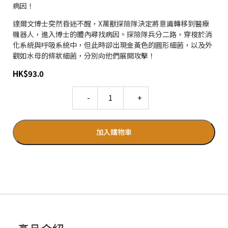
病因！
達爾文博士突然昏迷不醒，X萬獸探險隊決定將意識轉移到醫療
機器人，進入博士的體內尋找病因。探險隊兵分二路，穿梭於消
化系統與呼吸系統中，但此時卻出現金黃色的圓形細菌，以及外
觀如水母的條狀細菌，分別向他們展開攻擊！
HK
$
93.0
Quantity
加入購物車