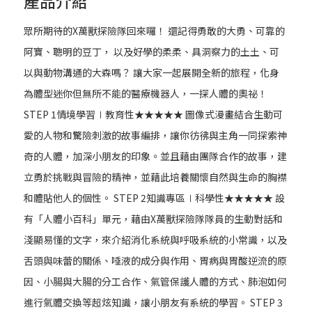
產品介紹
眾所期待的X萬獸探險隊回來囉！ 還記得勇敢的大勇、可靠的
阿寶、聰明的豆丁， 以及好學的柔柔、具洞察力的土土、可
以與動物溝通的大森嗎？ 讓大家一起展開全新的旅程，化身
為體型迷你但無所不能的醫療機器人，一探人體的奧祕！
STEP 1情境學習∣教育性★★★★★ 圖像式漫畫結合生動可
愛的人物和驚險刺激的故事編排，讓你彷彿與主角一同探索神
奇的人體，加深小朋友的印象。並且藉由團隊合作的故事，建
立勇於挑戰與冒險的精神，並藉此培養關懷自然與生命的胸襟
和體貼他人的個性。 STEP 2知識專區∣科學性★★★★★ 設
有「人體小百科」單元，藉由X萬獸探險隊隊員的生動對話和
淺顯易懂的文字，來介紹消化系統與呼吸系統的小常識，以及
舌頭與味蕾的關係、唾液的成分與作用、胃病與胃酸逆流的原
因、小腸與大腸的分工合作、氣管保護人體的方式、肺泡如何
進行氣體交換等超炫知識，讓小朋友有系統的學習。 STEP 3