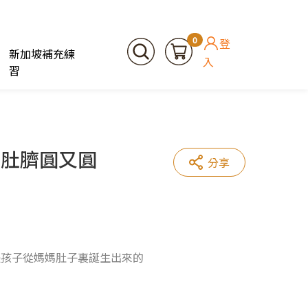
0
登
新加坡補充練
入
習
的肚臍圓又圓
分享
是孩子從媽媽肚子裏誕生出來的