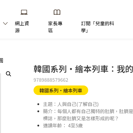
網上資
家長專
訂閱「兒童的科
源
區
學」
圓
韓國系列‧繪本列車：我
9789888579662
韓國系列‧繪本列車
主題：人與自己(了解自己)
簡介：每個人都有自己獨特的肚臍，肚臍
標誌，那麼肚臍又是怎樣形成的呢？
適讀年齡： 4至5歲