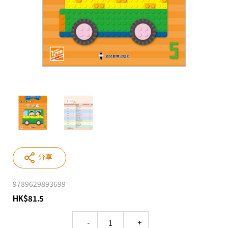
分享
9789629893699
HK
$
81.5
Quantity