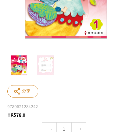
分享
9789621284242
HK
$
78.0
Quantity