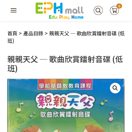
0
首頁
>
產品目錄
>
親親天父 ─ 歌曲欣賞鐳射音碟 (低
班)
親親天父 ─ 歌曲欣賞鐳射音碟 (低
班)