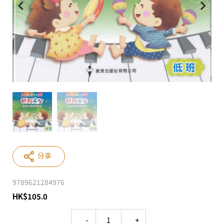
分享
9789621284976
HK
$
105.0
Quantity