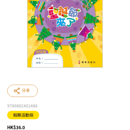
分享
9789882401488
假期活動冊
HK
$
36.0