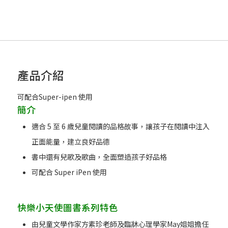
產品介紹
可配合Super-ipen 使用
簡介
適合 5 至 6 歲兒童閱讀的品格故事，讓孩子在閱讀中注入
正面能量，建立良好品德
書中還有兒歌及歌曲，全面塑造孩子好品格
可配合 Super iPen 使用
快樂小天使圖書系列特色
由兒童文學作家方素珍老師及臨牀心理學家May姐姐擔任