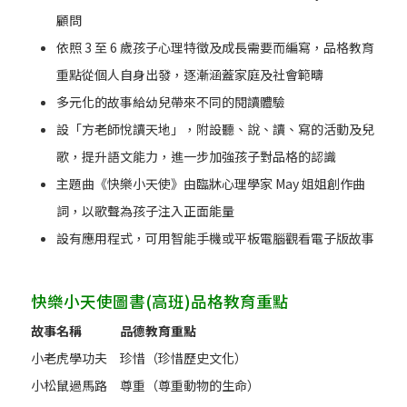
顧問
依照 3 至 6 歲孩子心理特徵及成長需要而編寫，品格教育
重點從個人自身出發，逐漸涵蓋家庭及社會範疇
多元化的故事給幼兒帶來不同的閱讀體驗
設「方老師悅讀天地」，附設聽、說、讀、寫的活動及兒
歌，提升語文能力，進一步加強孩子對品格的認識
主題曲《快樂小天使》由臨牀心理學家 May 姐姐創作曲
詞，以歌聲為孩子注入正面能量
設有應用程式，可用智能手機或平板電腦觀看電子版故事
快樂小天使圖書(高班)品格教育重點
故事名稱
品德教育重點
小老虎學功夫
珍惜（珍惜歷史文化）
小松鼠過馬路
尊重（尊重動物的生命）