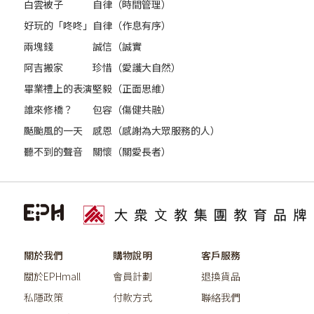
白雲被子
自律（時間管理）
好玩的「咚咚」
自律（作息有序）
兩塊錢
誠信（誠實
阿吉搬家
珍惜（愛護大自然）
畢業禮上的表演
堅毅（正面思維）
誰來修橋？
包容（傷健共融）
颳颱風的一天
感恩（感謝為大眾服務的人）
聽不到的聲音
關懷（關愛長者）
關於我們
購物說明
客戶服務
關於EPHmall
會員計劃
退換貨品
私隱政策
付款方式
聯絡我們