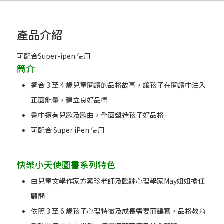
產品介紹
可配合Super-ipen 使用
簡介
適合 3 至 4 歲兒童閱讀的品格故事，讓孩子在閱讀中注入
正面能量，建立良好品德
書中還有兒歌及歌曲，全面塑造孩子好品格
可配合 Super iPen 使用
快樂小天使圖書系列特色
由兒童文學作家方素珍老師及臨牀心理學家May姐姐擔任
顧問
依照 3 至 6 歲孩子心理特徵及成長需要而編寫，品格教育