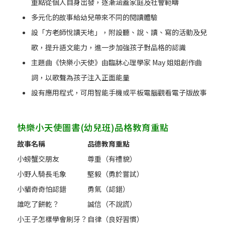
重點從個人自身出發，逐漸涵蓋家庭及社會範疇
多元化的故事給幼兒帶來不同的閱讀體驗
設「方老師悅讀天地」，附設聽、說、讀、寫的活動及兒
歌，提升語文能力，進一步加強孩子對品格的認識
主題曲《快樂小天使》由臨牀心理學家 May 姐姐創作曲
詞，以歌聲為孩子注入正面能量
設有應用程式，可用智能手機或平板電腦觀看電子版故事
快樂小天使圖書(幼兒班)品格教育重點
故事名稱
品德教育重點
小螃蟹交朋友
尊重（有禮貌）
小野人騎長毛象
堅毅（勇於嘗試）
小貓奇奇怕認錯
勇氣（認錯）
誰吃了餅乾？
誠信（不說謊）
小王子怎樣學會刷牙？
自律（良好習慣）