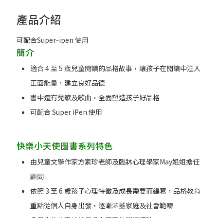
產品介紹
可配合Super-ipen 使用
簡介
適合 4 至 5 歲兒童閱讀的品格故事，讓孩子在閱讀中注入
正面能量，建立良好品德
書中還有兒歌及歌曲，全面塑造孩子好品格
可配合 Super iPen 使用
快樂小天使圖書系列特色
由兒童文學作家方素珍老師及臨牀心理學家May姐姐擔任
顧問
依照 3 至 6 歲孩子心理特徵及成長需要而編寫，品格教育
重點從個人自身出發，逐漸涵蓋家庭及社會範疇