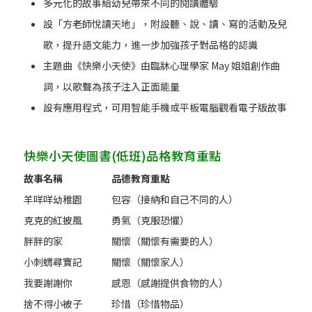
多元化的故事給幼兒帶來不同的閱讀體驗
設「方老師悅讀天地」，附設聽、說、讀、寫的活動及兒
歌，提升語文能力，進一步加強孩子對品格的認識
主題曲《快樂小天使》由臨牀心理學家 May 姐姐創作曲
詞，以歌聲為孩子注入正面能量
設有應用程式，可用智能手機或平板電腦觀看電子版故事
快樂小天使圖書(低班)品格教育重點
故事名稱
品德教育重點
羊咩咩幼稚園
包容（接納和自己不同的人）
克克的紅披風
勇氣（克服恐懼）
胖胖的家
關懷（關懷有需要的人）
小刺蝟尋寶記
關懷（關懷家人）
我要謝謝你
感恩（感謝提供食物的人）
捨不得小被子
珍惜（珍惜物品）