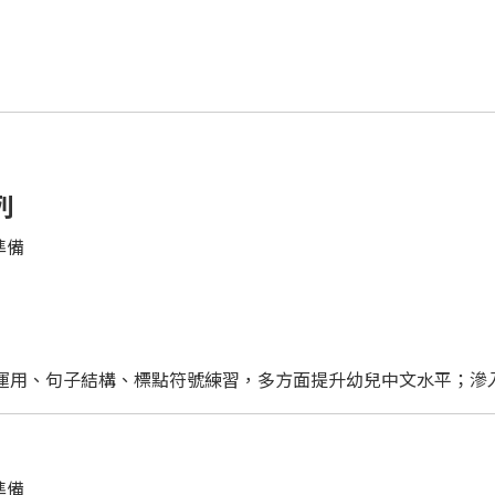
列
準備
運用、句子結構、標點符號練習，多方面提升幼兒中文水平；
滲
準備