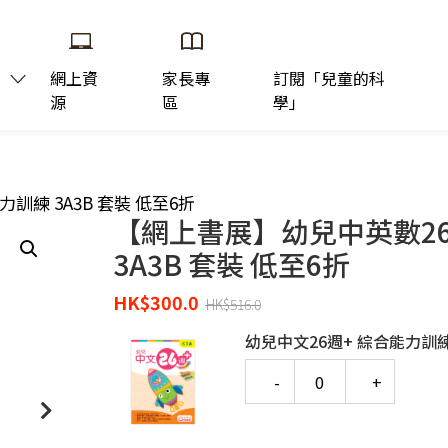
網上資
家長專
訂閱「兒童的科
源
區
學」
訓練 3A3B 套裝 低至6折
【網上書展】幼兒中英數2
3A3B 套裝 低至6折
HK
$
300.0
HK
$
516.0
幼兒中文26週+ 綜合能力訓練
Quantity