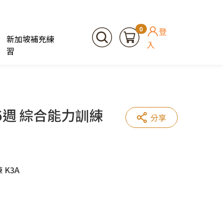
0
登
新加坡補充練
入
習
6週 綜合能力訓練
分享
 K3A