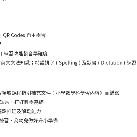
 Codes 自主學習
平
s ) 練習改進發音準確度
兒重點英文文法知識；
特設拼字 ( Spelling ) 及默書 ( Dictatio
習領域課程指引補充文件：小學數學科學習內容》而編寫
概念短片，打好數學基礎
邏輯推理及解難能力
」練習，為幼兒做好升小準備