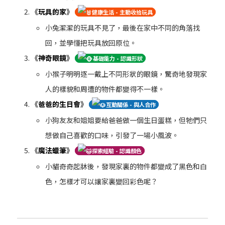
《
玩具的家
》
健康生活 - 主動收拾玩具
小兔潔潔的玩具不見了，最後在家中不同的角落找
回，並學懂把玩具放回原位。
《
神奇眼鏡
》
基礎能力 - 認識形狀
小猴子明明逐一戴上不同形狀的眼鏡，驚奇地發現家
人的樣貌和周遭的物件都變得不一樣。
《
爸爸的生日會
》
互動關係 - 與人合作
小狗友友和姐姐要給爸爸做一個生日蛋糕，但牠們只
想做自己喜歡的口味，引發了一場小風波。
《
魔法蠟筆
》
探索經驗 - 認識顏色
小貓奇奇起牀後，發現家裏的物件都變成了黑色和白
色，怎樣才可以讓家裏變回彩色呢？