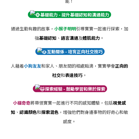
能！
基礎能力 - 提升基礎認知和溝通能力
通過生動有趣的故事，
小猴子明明
引導寶寶一起進行探索，加
強
基礎認知
、
語言溝通
及
體肌能力
。
互動關係 - 培肓正向社交技巧
人藉着
小狗友友
和家人、朋友間的相處點滴，寶寶學會
正向的
社交
和
表達技巧
。
探索經驗 - 鼓勵學習和樂於探索
小貓奇奇
將帶領寶寶一起進行不同的感知體驗，包括
視覺感
知
、
認識顏色
和
探索混色
，增強他們對身邊事物的好奇心和敏
感度。