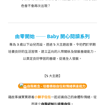
色會不會再次出現？
由零開始 ── Baby 開心閱讀系列
專為 𝟯 歲以下幼兒而設，透過 𝟱 大主題故事，令他們於早期
培養良好的生活習慣、建立正向的人際關係及發展基礎能力，
以奠定良好學習的基礎，促進全人發展。
【𝟱 大主題】
自我概念 - 培養積極自信和情緒表達能力
藉故事讓寶寶跟着
小獅子信信
一起認識自己的身體和情緒，從
而建立
自我認知
和
培育自信
。