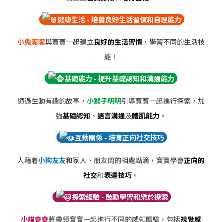
健康生活 - 培養良好生活習慣和自理能力
小兔潔潔
與寶寶一起建立
良好的生活習慣
，學習不同的生活技
能！
基礎能力 - 提升基礎認知和溝通能力
通過生動有趣的故事，
小猴子明明
引導寶寶一起進行探索，加
強
基礎認知
、
語言溝通
及
體肌能力
。
互動關係 - 培肓正向社交技巧
人藉着
小狗友友
和家人、朋友間的相處點滴，寶寶學會
正向的
社交
和
表達技巧
。
探索經驗 - 鼓勵學習和樂於探索
小貓奇奇
將帶領寶寶一起進行不同的感知體驗，包括
視覺感