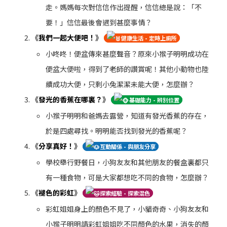
走。媽媽每次對信信作出提醒，信信總是說：「不
要！」信信最後會遇到甚麼事情？
《
我們一起大便吧！
》
健康生活 - 定時上廁所
小咚咚！便盆傳來甚麼聲音？原來小猴子明明成功在
便盆大便啦，得到了老師的讚賞呢！其他小動物也陸
續成功大便，只剩小兔潔潔未能大便，怎麼辦？
《
發光的香蕉在哪裏？
》
基礎能力 - 辨別位置
小猴子明明和爸媽去露營，知道有發光香蕉的存在，
於是四處尋找。明明能否找到發光的香蕉呢？
《
分享真好！
》
互動關係 - 與朋友分享
學校舉行野餐日，小狗友友和其他朋友的餐盒裏都只
有一種食物，可是大家都想吃不同的食物，怎麼辦？
《
褪色的彩虹
》
探索經驗 - 探索混色
彩虹姐姐身上的顏色不見了，小貓奇奇、小狗友友和
小猴子明明請彩虹姐姐吃不同顏色的水果，消失的顏