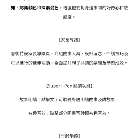
知
、
認識顏色
和
探索混色
，增強他們對身邊事物的好奇心和敏
感度。
【家長導讀】
書後特設家長導讀頁，介紹故事大綱、設計理念、伴讀技巧及
可以進行的延伸活動，全面提升親子共讀的樂趣及學習成效。
【Super i-Pen 點讀功能】
故事朗讀：點擊文字可聆聽粵語朗讀故事及講故事。
有趣音效：點擊部分圖畫可聆聽有趣音效。
【年齡階段】