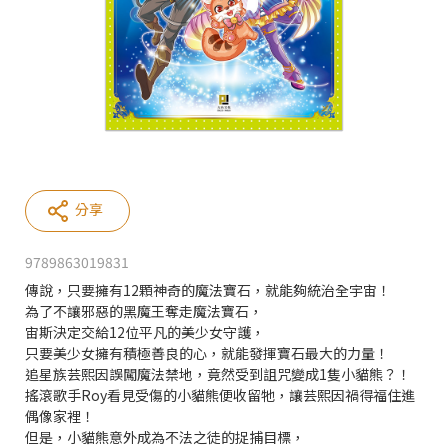
分享
9789863019831
傳說，只要擁有12顆神奇的魔法寶石，就能夠統治全宇宙！
為了不讓邪惡的黑魔王奪走魔法寶石，
宙斯決定交給12位平凡的美少女守護，
只要美少女擁有積極善良的心，就能發揮寶石最大的力量！
追星族芸熙因誤闖魔法禁地，竟然受到詛咒變成1隻小貓熊？！
搖滾歌手Roy看見受傷的小貓熊便收留牠，讓芸熙因禍得福住進
偶像家裡！
但是，小貓熊意外成為不法之徒的捉捕目標，