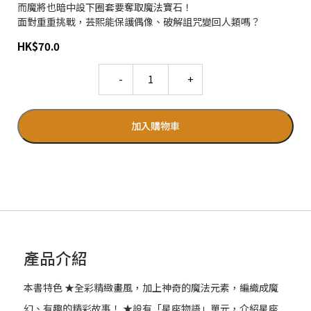
而魔將也暗中設下圈套要奪取魔法寶石！
面對重重挑戰，芸熙能保護偶像、破解詛咒變回人類嗎？
HK
$
70.0
Quantity
加入購物車
產品介紹
本書特色 ★全彩精緻畫風，加上神奇的魔法元素，編織成魔
幻、有趣的精彩故事！ ★設有「星座物語」單元，介紹星座