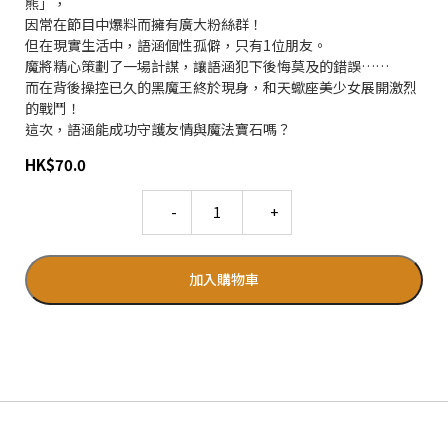
熊」，
因常在節目中爆料而擁有廣大粉絲群！
但在現實生活中，語涵個性孤僻，只有1位朋友。
魔將精心策劃了一場計謀，讓語涵犯下後悔莫及的錯誤……
而在背後操控已久的黑魔王終於現身，和天蠍座美少女展開激烈
的戰鬥！
這次，語涵能成功守護友情與魔法寶石嗎？
HK
$
70.0
Quantity
加入購物車