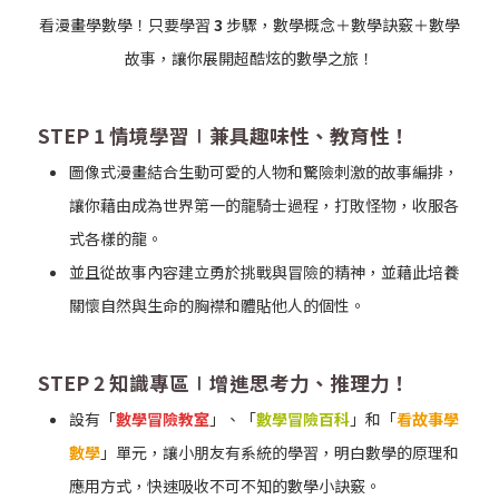
看漫畫學數學！
只要學習
3
步驟，數學概念＋數學訣竅＋數學
故事，
讓你展開超酷炫的數學之旅！
STEP 1 情境學習∣兼具趣味性、教育性！
圖像式漫畫結合生動可愛的人物和驚險刺激的故事編排，
讓你藉由成為世界第一的龍騎士過程，打敗怪物，收服各
式各樣的龍。
並且從故事內容建立勇於挑戰與冒險的精神，並藉此培養
關懷自然與生命的胸襟和體貼他人的個性。
STEP 2 知識專區∣增進思考力、推理力！
設有「
數學冒險教室
」、「
數學冒險百科
」和「
看故事學
數學
」單元，讓小朋友有系統的學習，明白數學的原理和
應用方式，快速吸收不可不知的數學小訣竅。