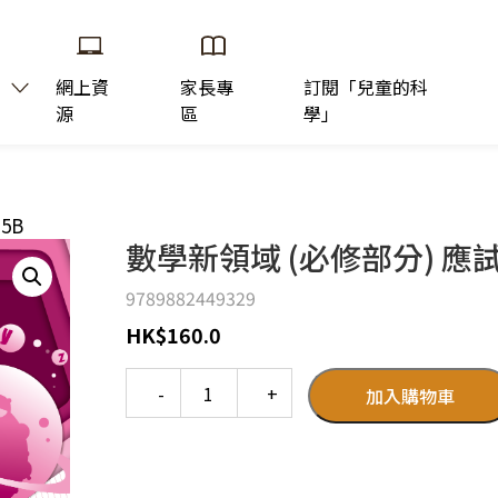
網上資
家長專
訂閱「兒童的科
源
區
學」
5B
數學新領域 (必修部分) 應
9789882449329
HK
$
160.0
Quantity
加入購物車