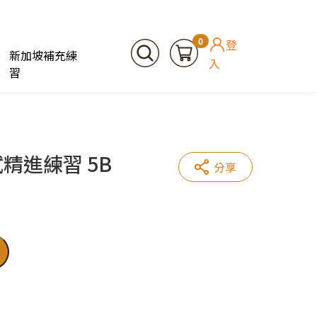
0
登
新加坡補充練
入
習
試精進練習 5B
分享