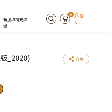
0
登
新加坡補充練
入
習
_2020)
分享