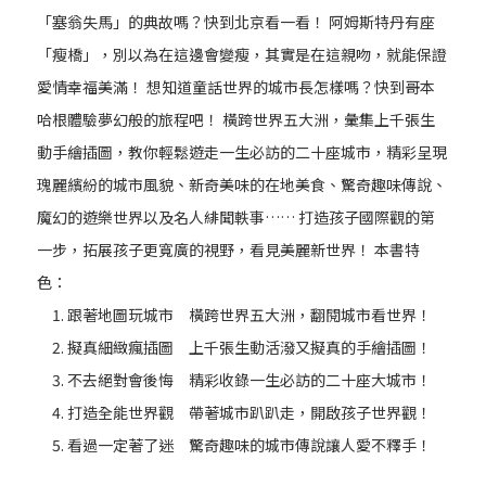
「塞翁失馬」的典故嗎？快到北京看一看！
阿姆斯特丹有座
「瘦橋」，別以為在這邊會變瘦，其實是在這親吻，就能保證
愛情幸福美滿！
想知道童話世界的城市長怎樣嗎？快到哥本
哈根體驗夢幻般的旅程吧！
橫跨世界五大洲，彙集上千張生
動手繪插圖，教你輕鬆遊走一生必訪的二十座城市，精彩呈現
瑰麗繽紛的城市風貌、新奇美味的在地美食、驚奇趣味傳說、
魔幻的遊樂世界以及名人緋聞軼事……
打造孩子國際觀的第
一步，拓展孩子更寬廣的視野，看見美麗新世界！
本書特
色：
跟著地圖玩城市 橫跨世界五大洲，翻閱城市看世界！
擬真細緻瘋插圖 上千張生動活潑又擬真的手繪插圖！
不去絕對會後悔 精彩收錄一生必訪的二十座大城市！
打造全能世界觀 帶著城市趴趴走，開啟孩子世界觀！
看過一定著了迷 驚奇趣味的城市傳說讓人愛不釋手！