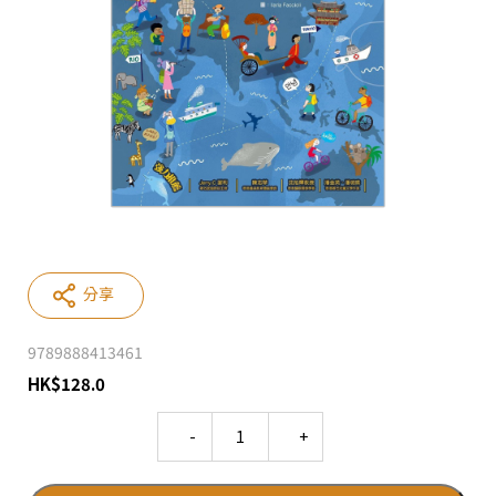
分享
9789888413461
HK
$
128.0
Quantity