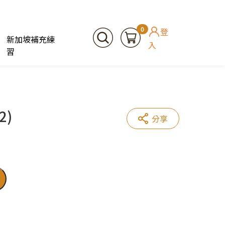
0
登
新加坡補充練
入
習
2)
分享