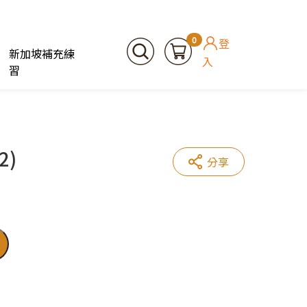
0
登
新加坡補充練
入
習
2)
分享