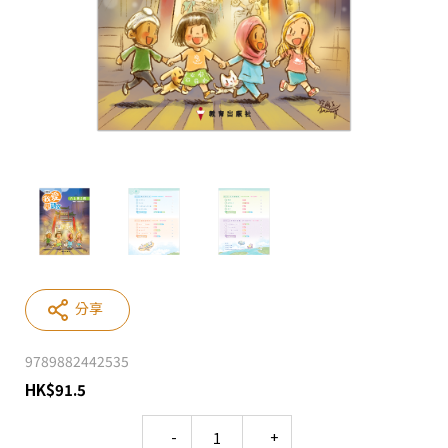
分享
9789882442535
HK
$
91.5
Quantity