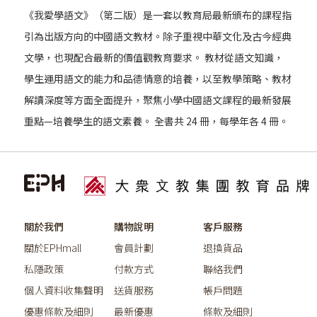
《我愛學語文》（第二版）是一套以教育局最新頒布的課程指
引為出版方向的中國語文教材。除子重視中華文化及古今經典
文學，也現配合最新的價值觀教育要求。 教材從語文知識，
學生運用語文的能力和品德情意的培養，以至教學策略、教材
解讀深度等方面全面提升，聚焦小學中國語文課程的最新發展
重點—培養學生的語文素養。 全書共 24 冊，每學年各 4 冊。
關於我們
購物說明
客戶服務
關於EPHmall
會員計劃
退換貨品
私隱政策
付款方式
聯絡我們
個人資料收集聲明
送貨服務
帳戶問題
優惠條款及細則
最新優惠
條款及細則