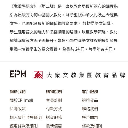
《我愛學語文》（第二版）是一套以教育局最新頒布的課程指
引為出版方向的中國語文教材。除子重視中華文化及古今經典
文學，也現配合最新的價值觀教育要求。 教材從語文知識，
學生運用語文的能力和品德情意的培養，以至教學策略、教材
解讀深度等方面全面提升，聚焦小學中國語文課程的最新發展
重點—培養學生的語文素養。 全書共 24 冊，每學年各 4 冊。
關於我們
購物說明
客戶服務
關於EPHmall
會員計劃
退換貨品
私隱政策
付款方式
聯絡我們
個人資料收集聲明
送貨服務
帳戶問題
優惠條款及細則
最新優惠
條款及細則