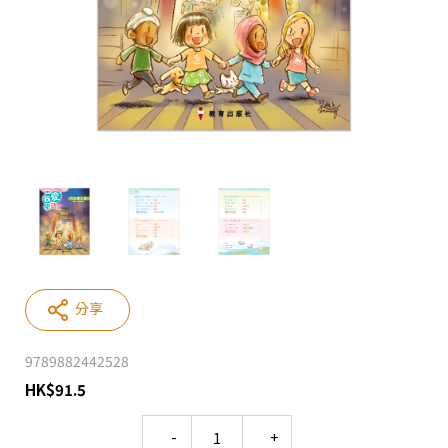
分享
9789882442528
HK
$
91.5
Quantity