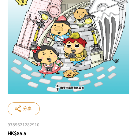
分享
9789621282910
HK
$
85.5