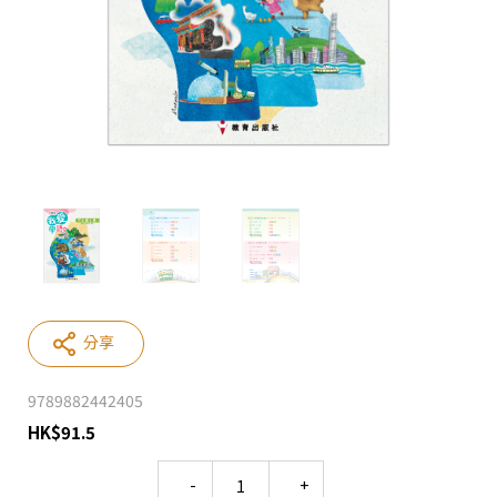
分享
9789882442405
HK
$
91.5
Quantity