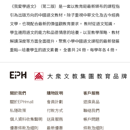
《我愛學語文》（第二版）是一套以教育局最新頒布的課程指
引為出版方向的中國語文教材。除子重視中華文化及古今經典
文學，也現配合最新的價值觀教育要求。 教材從語文知識，
學生運用語文的能力和品德情意的培養，以至教學策略、教材
解讀深度等方面全面提升，聚焦小學中國語文課程的最新發展
重點—培養學生的語文素養。 全書共 24 冊，每學年各 4 冊。
關於我們
購物說明
客戶服務
關於EPHmall
會員計劃
退換貨品
私隱政策
付款方式
聯絡我們
個人資料收集聲明
送貨服務
帳戶問題
優惠條款及細則
最新優惠
條款及細則